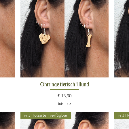
Schnellansicht
Ohrringe tierisch 1 Hund
Preis
€ 13,90
inkl. USt
in 3 Holzarten verfügbar
in 3 H