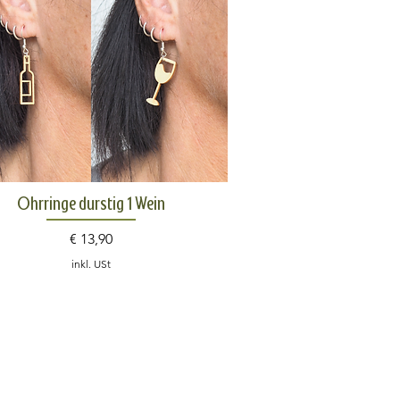
Schnellansicht
Ohrringe durstig 1 Wein
Preis
€ 13,90
inkl. USt