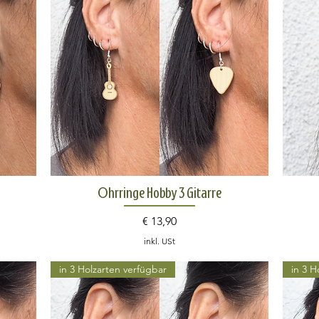
Schnellansicht
Ohrringe Hobby 3 Gitarre
Preis
€ 13,90
inkl. USt
in 3 Holzarten verfügbar
in 3 H