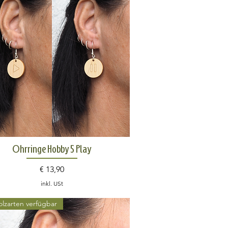
Schnellansicht
Ohrringe Hobby 5 Play
Preis
€ 13,90
inkl. USt
olzarten verfügbar