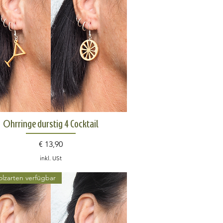
Schnellansicht
Ohrringe durstig 4 Cocktail
Preis
€ 13,90
inkl. USt
olzarten verfügbar