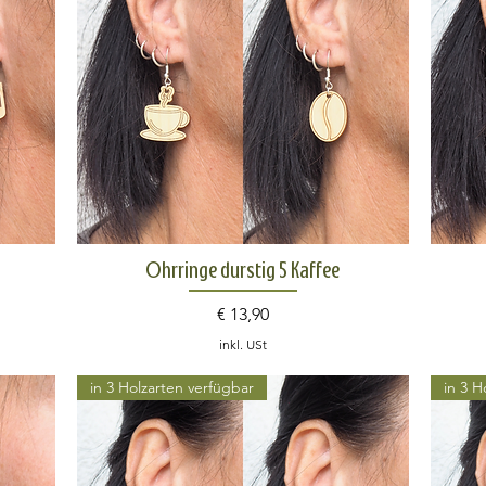
Schnellansicht
Ohrringe durstig 5 Kaffee
Preis
€ 13,90
inkl. USt
in 3 Holzarten verfügbar
in 3 H