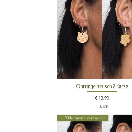
Schnellansicht
Ohrringe tierisch 2 Katze
Preis
€ 13,90
inkl. USt
in 3 Holzarten verfügbar