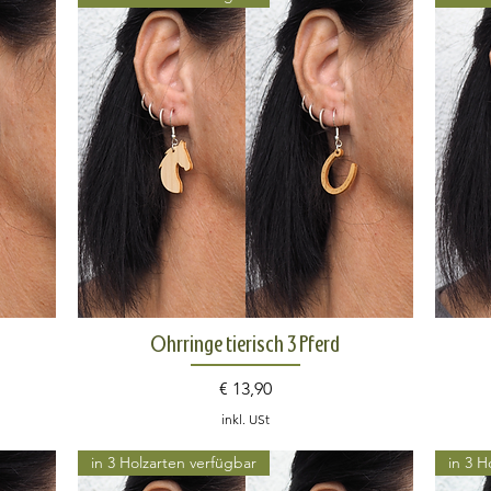
Schnellansicht
Ohrringe tierisch 3 Pferd
Preis
€ 13,90
inkl. USt
in 3 Holzarten verfügbar
in 3 H