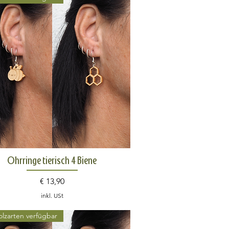
Schnellansicht
Ohrringe tierisch 4 Biene
Preis
€ 13,90
inkl. USt
olzarten verfügbar