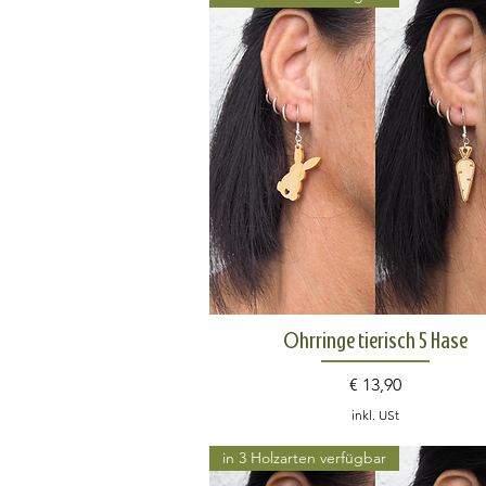
Schnellansicht
Ohrringe tierisch 5 Hase
Preis
€ 13,90
inkl. USt
in 3 Holzarten verfügbar