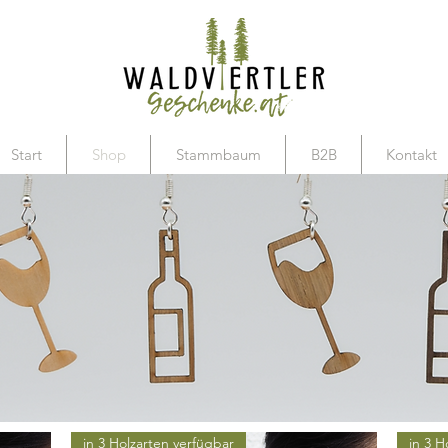
Start
Shop
Stammbaum
B2B
Kontakt
in 3 Holzarten verfügbar
in 3 H