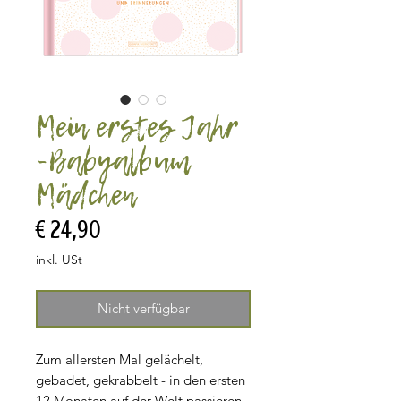
Mein erstes Jahr
-Babyalbum
Mädchen
Preis
€ 24,90
inkl. USt
Nicht verfügbar
Zum allersten Mal gelächelt,
gebadet, gekrabbelt - in den ersten
12 Monaten auf der Welt passieren